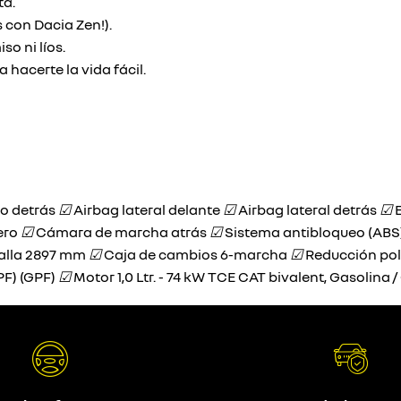
ta.
 con Dacia Zen!).
o ni líos.
hacerte la vida fácil.
o detrás
☑
Airbag lateral delante
☑
Airbag lateral detrás
☑
E
sero
☑
Cámara de marcha atrás
☑
Sistema antibloqueo (ABS
alla 2897 mm
☑
Caja de cambios 6-marcha
☑
Reducción pol
PF) (GPF)
☑
Motor 1,0 Ltr. - 74 kW TCE CAT bivalent, Gasolina 