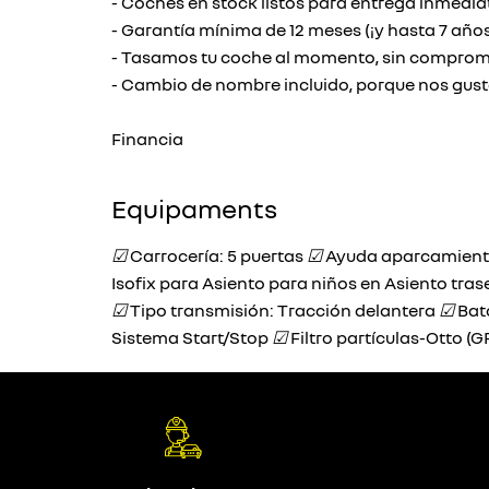
- Coches en stock listos para entrega inmedia
- Garantía mínima de 12 meses (¡y hasta 7 años
- Tasamos tu coche al momento, sin compromis
- Cambio de nombre incluido, porque nos gusta 
Financia
Equipaments
☑
Carrocería: 5 puertas
☑
Ayuda aparcamient
Isofix para Asiento para niños en Asiento tra
☑
Tipo transmisión: Tracción delantera
☑
Bat
Sistema Start/Stop
☑
Filtro partículas-Otto (G