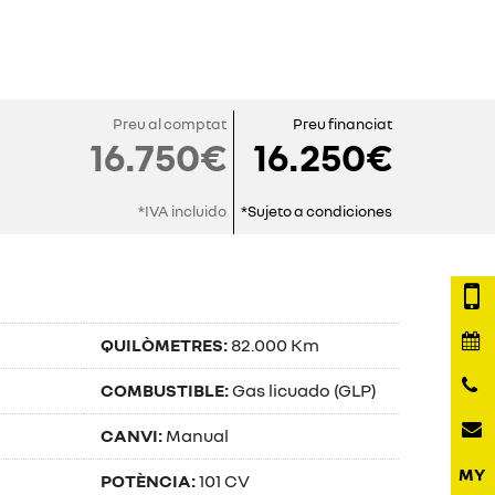
Preu al comptat
Preu financiat
16.750€
16.250€
*IVA incluido
*Sujeto a condiciones
QUILÒMETRES:
82.000 Km
COMBUSTIBLE:
Gas licuado (GLP)
CANVI:
Manual
POTÈNCIA:
101 CV