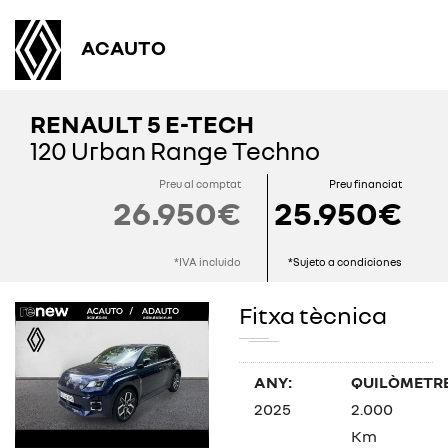
ACAUTO
RENAULT 5 E-TECH
120 Urban Range Techno
Preu al comptat
Preu financiat
26.950€
25.950€
*IVA incluido
*Sujeto a condiciones
Fitxa tècnica
ANY:
QUILÒMETRE
2025
2.000
Km