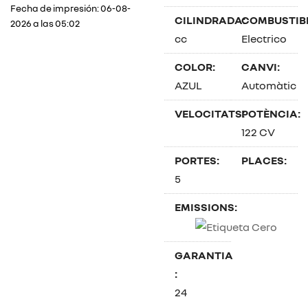
Fecha de impresión: 06-08-
CILINDRADA:
COMBUSTIBL
2026 a las 05:02
cc
Electrico
COLOR:
CANVI:
AZUL
Automàtic
VELOCITATS:
POTÈNCIA:
122 CV
PORTES:
PLACES:
5
EMISSIONS:
GARANTIA
:
24