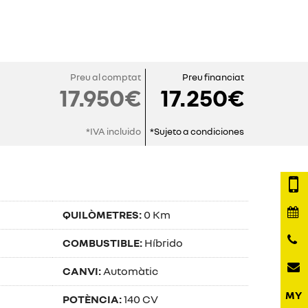
Preu al comptat
Preu financiat
17.950€
17.250€
*IVA incluido
*Sujeto a condiciones
QUILÒMETRES:
0 Km
COMBUSTIBLE:
Híbrido
CANVI:
Automàtic
POTÈNCIA:
140 CV