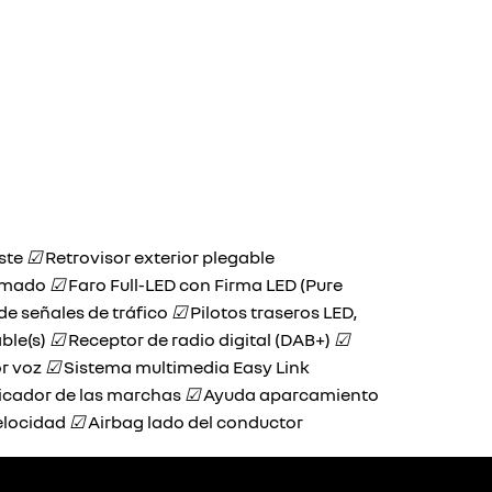
aste
☑
Retrovisor exterior plegable
romado
☑
Faro Full-LED con Firma LED (Pure
de señales de tráfico
☑
Pilotos traseros LED,
ble(s)
☑
Receptor de radio digital (DAB+)
☑
or voz
☑
Sistema multimedia Easy Link
icador de las marchas
☑
Ayuda aparcamiento
elocidad
☑
Airbag lado del conductor