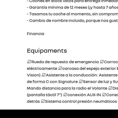
- Coches en stock listos para entrega inmedia
- Garantía mínima de 12 meses (¡y hasta 7 años
- Tasamos tu coche al momento, sin compromis
- Cambio de nombre incluido, porque nos gusta 
Financia
Equipaments
☑
Rueda de repuesto de emergencia
☑
Carroce
eléctricamente
☑
carcasa del espejo exterior 
Vision)
☑
Asistente a la conducción: Asistente
de forma C con Signature
☑
Sensor de luz y ll
Mando distancia para la radio el Volante
☑
Dis
(pantalla táctil 7")
☑
conexión AUX-IN
☑
Conex
detrás
☑
Sistema control presión neumáticos