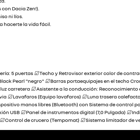
ta.
 con Dacia Zen!).
o ni líos.
hacerte la vida fácil.
ría: 5 puertas
☑
Techo y Retrovisor exterior color de contr
Black Pearl "negro"
☑
Barras portaequipajes en el techo C
 luz carretera
☑
Asistente a la conducción: Reconocimiento 
uvia
☑
Lavafaros (Equipo lavafaros)
☑
Luna trasera calefacta
positivo manos libres (Bluetooth) con Sistema de control p
ión USB
☑
Panel de instrumentos digital (7,0 Pulgada)
☑
Ind
☑
Control de crucero (Tempomat)
☑
Sistema limitador de v