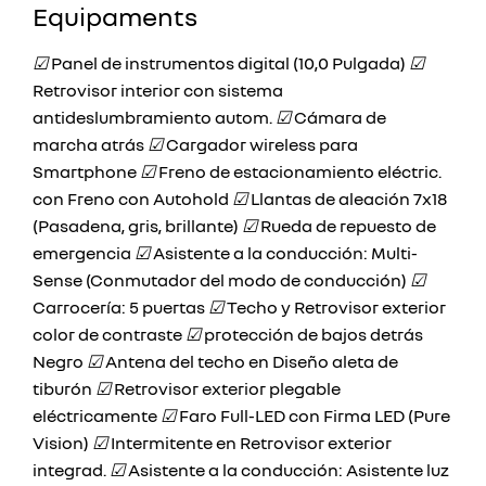
Equipaments
☑
Panel de instrumentos digital (10,0 Pulgada)
☑
Retrovisor interior con sistema
antideslumbramiento autom.
☑
Cámara de
marcha atrás
☑
Cargador wireless para
Smartphone
☑
Freno de estacionamiento eléctric.
con Freno con Autohold
☑
Llantas de aleación 7x18
(Pasadena, gris, brillante)
☑
Rueda de repuesto de
emergencia
☑
Asistente a la conducción: Multi-
Sense (Conmutador del modo de conducción)
☑
Carrocería: 5 puertas
☑
Techo y Retrovisor exterior
color de contraste
☑
protección de bajos detrás
Negro
☑
Antena del techo en Diseño aleta de
tiburón
☑
Retrovisor exterior plegable
eléctricamente
☑
Faro Full-LED con Firma LED (Pure
Vision)
☑
Intermitente en Retrovisor exterior
integrad.
☑
Asistente a la conducción: Asistente luz