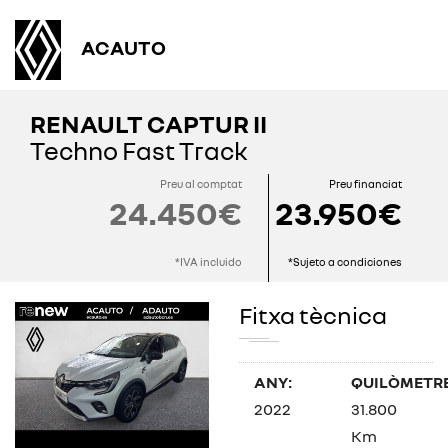
ACAUTO
RENAULT CAPTUR II
Techno Fast Track
Preu al comptat
Preu financiat
24.450€
23.950€
*IVA incluido
*Sujeto a condiciones
Fitxa tècnica
ANY:
QUILÒMETRE
2022
31.800
Km