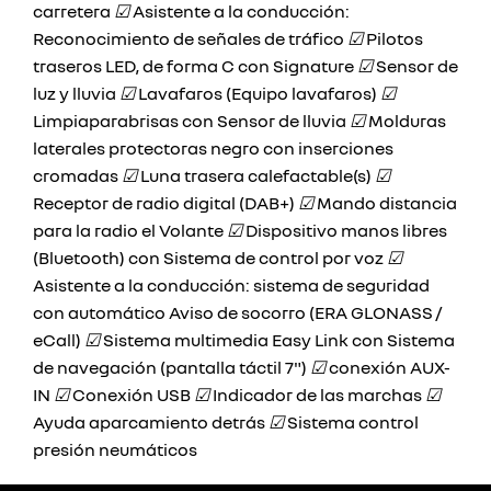
carretera
☑
Asistente a la conducción:
Reconocimiento de señales de tráfico
☑
Pilotos
traseros LED, de forma C con Signature
☑
Sensor de
luz y lluvia
☑
Lavafaros (Equipo lavafaros)
☑
Limpiaparabrisas con Sensor de lluvia
☑
Molduras
laterales protectoras negro con inserciones
cromadas
☑
Luna trasera calefactable(s)
☑
Receptor de radio digital (DAB+)
☑
Mando distancia
para la radio el Volante
☑
Dispositivo manos libres
(Bluetooth) con Sistema de control por voz
☑
Asistente a la conducción: sistema de seguridad
con automático Aviso de socorro (ERA GLONASS /
eCall)
☑
Sistema multimedia Easy Link con Sistema
de navegación (pantalla táctil 7")
☑
conexión AUX-
IN
☑
Conexión USB
☑
Indicador de las marchas
☑
Ayuda aparcamiento detrás
☑
Sistema control
presión neumáticos