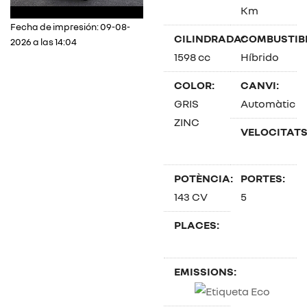
Km
Fecha de impresión: 09-08-
CILINDRADA:
COMBUSTIBL
2026 a las 14:04
1598 cc
Híbrido
COLOR:
CANVI:
GRIS
Automàtic
ZINC
VELOCITATS
POTÈNCIA:
PORTES:
143 CV
5
PLACES:
EMISSIONS: