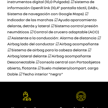
instrumentos digital (10,0 Pulgada)
☑
sistema de
información OpenR link (10,4" pantalla táctil, DAB+,
Sistema de navegación con Google Maps)
☑
Indicador de las marchas
☑
Ayuda aparcamiento
delante, detrás y lateral
☑
Sistema control presión
neumáticos
☑
Control de crucero adaptable (ACC)
☑
Asistente a la conducción: Alarma de distancia
☑
Airbag lado del conductor
☑
Airbag acompañante
☑
Sistema de airbag para la cabeza delante
☑
Airbag lateral delante
☑
Airbag acompañante
Desconectable
☑
consola central con Portaobjetos
abierto, flotante
☑
Suelo maletero/compart. carga
Doble
☑
Techo interior "negro"