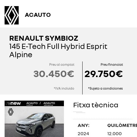
ACAUTO
RENAULT SYMBIOZ
145 E-Tech Full Hybrid Esprit
Alpine
Preu al comptat
Preu financiat
30.450€
29.750€
*IVA incluido
*Sujeto a condiciones
Fitxa tècnica
ANY:
QUILÒMETRE
2024
12.000