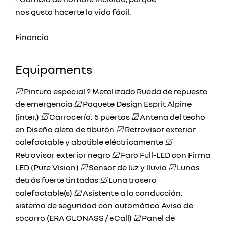
nos gusta hacerte la vida fácil.
Financia
Equipaments
☑
Pintura especial ? Metalizado Rueda de repuesto
de emergencia
☑
Paquete Design Esprit Alpine
(inter.)
☑
Carrocería: 5 puertas
☑
Antena del techo
en Diseño aleta de tiburón
☑
Retrovisor exterior
calefactable y abatible eléctricamente
☑
Retrovisor exterior negro
☑
Faro Full-LED con Firma
LED (Pure Vision)
☑
Sensor de luz y lluvia
☑
Lunas
detrás fuerte tintadas
☑
Luna trasera
calefactable(s)
☑
Asistente a la conducción:
sistema de seguridad con automático Aviso de
socorro (ERA GLONASS / eCall)
☑
Panel de