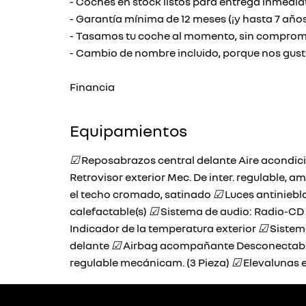
- Coches en stock listos para entrega inmedia
- Garantía mínima de 12 meses (¡y hasta 7 años
- Tasamos tu coche al momento, sin compromis
- Cambio de nombre incluido, porque nos gusta 
Financia
Equipamientos
☑
Reposabrazos central delante Aire acondi
Retrovisor exterior Mec. De inter. regulable, 
el techo cromado, satinado
☑
Luces antiniebl
calefactable(s)
☑
Sistema de audio: Radio-CD 
Indicador de la temperatura exterior
☑
Sistem
delante
☑
Airbag acompañante Desconectab
regulable mecánicam. (3 Pieza)
☑
Elevalunas e