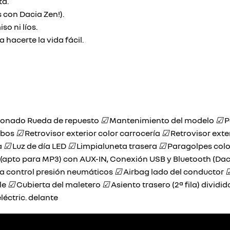
ta.
 con Dacia Zen!).
o ni líos.
hacerte la vida fácil.
cionado Rueda de repuesto
☑
Mantenimiento del modelo
☑
P
ambos
☑
Retrovisor exterior color carrocería
☑
Retrovisor exte
a
☑
Luz de día LED
☑
Limpialuneta trasera
☑
Paragolpes colo
(apto para MP3) con AUX-IN, Conexión USB y Bluetooth (Dac
a control presión neumáticos
☑
Airbag lado del conductor
le
☑
Cubierta del maletero
☑
Asiento trasero (2ª fila) dividid
léctric. delante