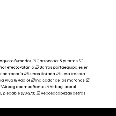
aquete fumador
☑
Carrocería: 5 puertas
☑
rior efecto-titanio
☑
Barras portaequipajes en
r carrocería
☑
Lunas tintado
☑
Luna trasera
ia Plug & Radio)
☑
Indicador de las marchas
☑
☑
Airbag acompañante
☑
Airbag lateral
o, plegable (1/3-2/3)
☑
Reposacabezas detrás