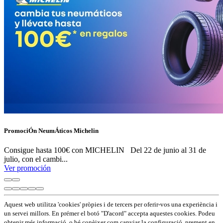
PromociÓn NeumÁticos Michelin
Consigue hasta 100€ con MICHELIN Del 22 de junio al 31 de
julio, con el cambi...
Ver promoción
Aquest web utilitza 'cookies' pròpies i de tercers per oferir-vos una experiència i
un servei millors. En prémer el botó "D'acord" accepta aquestes cookies. Podeu
obtenir més informació, o bé conèixer com canviar la configuració, prement en