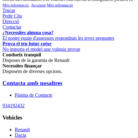
Més informació
.
Acceptar
Més informació
Trucar
Pedir Cita
Direcció
Contactar
¿Necessites alguna cosa?
El nostre equip d'assessors respondran les teves preguntes
Prova el teu futur cotxe
No importa el model que vulguis provar
Condueix tranquil
Disposes de la garantia de Renault
Necessites finançar
Disposem de diverses opcions.
Contacta amb nosaltres
Pàgina de Contacte
934192432
Vehicles
Renault
Dacia