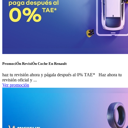
PromociÓn RevisiÓn Coche En Renault
haz tu revisión ahora y págala después al 0% TAE* Haz ahora tu
revisión oficial y ...
Ver promoción