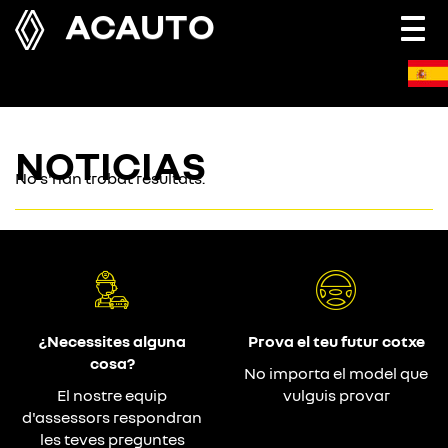
ACAUTO
Togg
navi
NOTICIAS
No s'han trobat resultats.
¿Necessites alguna
Prova el teu futur cotxe
cosa?
No importa el model que
El nostre equip
vulguis provar
d'assessors respondran
les teves preguntes