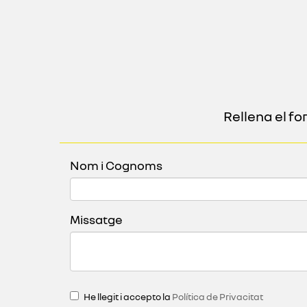
Rellena el f
Nom i Cognoms
Missatge
He llegit i accepto la
Política de Privacitat