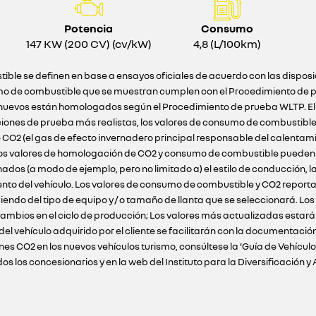
Potencia
Consumo
147 KW (200 CV) (cv/kW)
4,8 (L/100km)
ible se definen en base a ensayos oficiales de acuerdo con las dispos
o de combustible que se muestran cumplen con el Procedimiento de pr
ulos nuevos están homologados según el Procedimiento de prueba WLTP. E
ciones de prueba más realistas, los valores de consumo de combustibl
 CO2 (el gas de efecto invernadero principal responsable del calentam
 Los valores de homologación de CO2 y consumo de combustible pueden n
s (a modo de ejemplo, pero no limitado a) el estilo de conducción, la 
ento del vehículo. Los valores de consumo de combustible y CO2 reportad
iendo del tipo de equipo y / o tamaño de llanta que se seleccionará. Lo
ambios en el ciclo de producción; Los valores más actualizadas estarán 
 del vehículo adquirido por el cliente se facilitarán con la documenta
nes CO2 en los nuevos vehículos turismo, consúltese la 'Guía de Vehícu
 los concesionarios y en la web del Instituto para la Diversificación y 