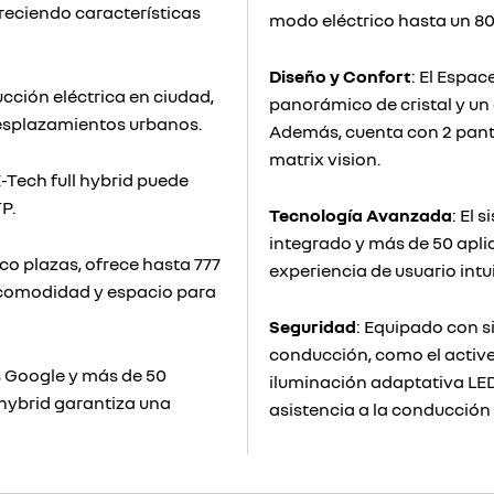
reciendo características
modo eléctrico hasta un 80
Diseño y Confort
: El Espa
cción eléctrica en ciudad,
panorámico de cristal y un 
desplazamientos urbanos.
Además, cuenta con 2 panta
matrix vision.
E-Tech full hybrid puede
P.
Tecnología Avanzada
: El
integrado y más de 50 apli
nco plazas, ofrece hasta 777
experiencia de usuario intu
 comodidad y espacio para
Seguridad
: Equipado con s
conducción, como el active 
s Google y más de 50
iluminación adaptativa LED
 hybrid garantiza una
asistencia a la conducción