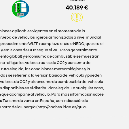
40.189 €
iciones aplicables vigentes en el momento de la
ueba de vehículos ligeros armonizados a nivel mundial
l procedimiento WLTP reemplaza el ciclo NEDC, que era el
e y emisiones de CO2 según el WLTP son generalmente
iento global) y el consumo de combustible se muestran
o reflejar los valores reales de CO2 y consumo de
ruta elegida, las condiciones meteorológicas y la
as se refieren a la versión básica del vehículo y pueden
s valores de CO2 y el consumo de combustible del vehículo
disponibles en el distribuidor elegido. En cualquier caso,
ción que acompañe al vehículo. Para más información sobre
los Turismo de venta en España, con indicación de
Ahorro de la Energía (http://coches.idae.es/guia-