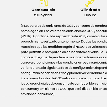
Combustible
Cilindrada
full hybrid
1.199 cc
(1) Los valores de emisiones de CO2 y consumo de combust
homologación. Los valores de emisiones de CO2 y consum
(WLTP). A partir del 1 de septiembre de 2018, los vehíc
procedimiento utilizado anteriormente. Dadas las condi
más altas que las medidas según el NEDC. Los valores de
para permitir la comparación de los datos del vehículo.
combustible, que dependen de muchos factores relacionado
carretera. condiciones y las condiciones, uso y equipami
variar durante la siguiente fase de configuración depend
configurado no son definitivos y pueden variar debido a c
los valores oficiales de CO2 y el consumo de combustible
los valores oficiales de consumo de combustible y emisio
consumos y emisiones de CO2', que está disponible en todos
emisiones-consumos).