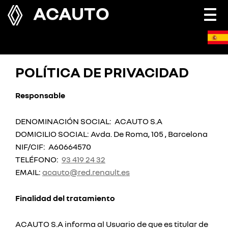
ACAUTO
Togg
navi
POLÍTICA DE PRIVACIDAD
Responsable
DENOMINACIÓN SOCIAL: ACAUTO S.A
DOMICILIO SOCIAL: Avda. De Roma, 105 , Barcelona
NIF/CIF: A60664570
TELÉFONO:
93 419 24 32
EMAIL:
acauto@red.renault.es
Finalidad del tratamiento
ACAUTO S.A informa al Usuario de que es titular de