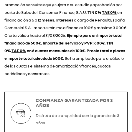
promoción
consulta aquí
y sujeta a su estudio y aprobación por
parte de Sabadell Consumer Finance, S.A.U.
TIN 0%
TAE 0%
en
financiación a 6 o 12 meses. Intereses a cargo de Renault España
Comercial S.A. Importe mínimo a financiar 100€ y máximo 3.000€.
Oferta válida hasta el 31/08/2026.
Ejemplo para un importe total
financiado de 600€. Importe del servicio y PVP: 600€, TIN
0%
TAE 0%
en 6 cuotas mensuales de 100€. Precio total a plazos
e Importe total adeudado 600€.
Se ha empleado para el cálculo
de las cuotas el sistema de amortización francés, cuotas
periódicas y constantes.
CONFIANZA GARANTIZADA POR 3
AÑOS
Disfruta de tranquilidad con la garantía de 3
años.