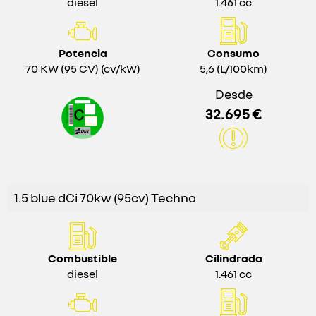
diesel
1.461 cc
Potencia
Consumo
70 KW (95 CV) (cv/kW)
5,6 (L/100km)
Desde
32.695 €
1.5 blue dCi 70kw (95cv) Techno
Combustible
Cilindrada
diesel
1.461 cc