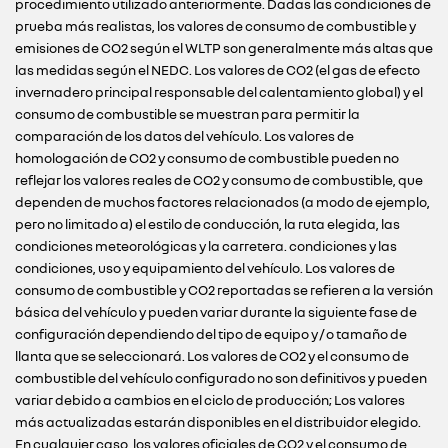
procedimiento utilizado anteriormente. Dadas las condiciones de
prueba más realistas, los valores de consumo de combustible y
emisiones de CO2 según el WLTP son generalmente más altas que
las medidas según el NEDC. Los valores de CO2 (el gas de efecto
invernadero principal responsable del calentamiento global) y el
consumo de combustible se muestran para permitir la
comparación de los datos del vehículo. Los valores de
homologación de CO2 y consumo de combustible pueden no
reflejar los valores reales de CO2 y consumo de combustible, que
dependen de muchos factores relacionados (a modo de ejemplo,
pero no limitado a) el estilo de conducción, la ruta elegida, las
condiciones meteorológicas y la carretera. condiciones y las
condiciones, uso y equipamiento del vehículo. Los valores de
consumo de combustible y CO2 reportadas se refieren a la versión
básica del vehículo y pueden variar durante la siguiente fase de
configuración dependiendo del tipo de equipo y / o tamaño de
llanta que se seleccionará. Los valores de CO2 y el consumo de
combustible del vehículo configurado no son definitivos y pueden
variar debido a cambios en el ciclo de producción; Los valores
más actualizadas estarán disponibles en el distribuidor elegido.
En cualquier caso, los valores oficiales de CO2 y el consumo de