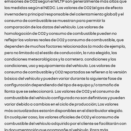
emisiones de CO2 según el WLTP son generalmente más altas que
las medidas según el NEDC. Los valores de CO2 (el gas de efecto
invernadero principal responsable del calentamiento global) y el
consumo de combustible se muestran para permitir la
comparación de los datos del vehículo. Los valores de
homologación de CO2 y consumo de combustible pueden no
reflejar los valores reales de CO2 y consumo de combustible, que
dependen de muchos factores relacionados (a modo de ejemplo,
pero no limitado a) el estilo de conducción, la ruta elegida, las
condiciones meteorológicas y la carretera. condiciones y las
condiciones, uso y equipamiento del vehículo. Los valores de
consumo de combustible y CO2 reportadas se refieren a la versión
básica del vehículo y pueden variar durante la siguiente fase de
configuración dependiendo del tipo de equipo y / o tamaño de
llanta que se seleccionará. Los valores de CO2 y el consumo de
combustible del vehículo configurado no son definitivos y pueden
variar debido a cambios en el ciclo de producción; Los valores
más actualizadas estarán disponibles en el distribuidor elegido.
En cualquier caso, los valores oficiales de CO2 y el consumo de
combustible del vehículo adquirido por el cliente se facilitarán con
la documentación que acompañe al vehículo. Para más