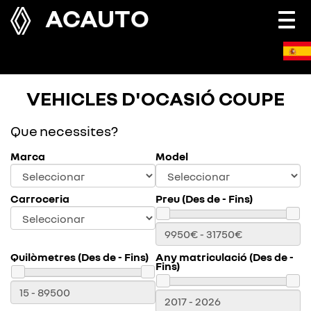
ACAUTO
Togg
navi
VEHICLES D'OCASIÓ COUPE
Que necessites?
Marca
Model
Carroceria
Preu (Des de - Fins)
Quilòmetres (Des de - Fins)
Any matriculació (Des de -
Fins)