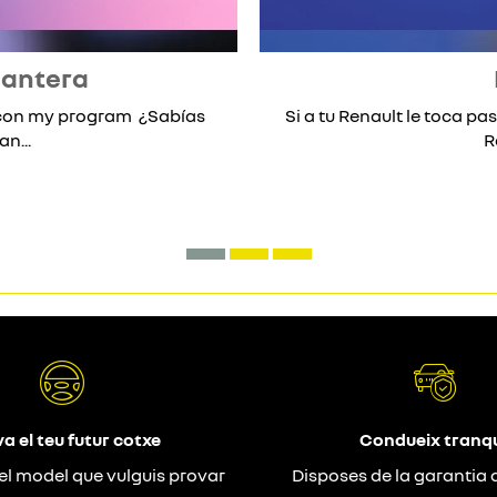
lantera
* con my program ¿Sabías
Si a tu Renault le toca pas
n...
R
a el teu futur cotxe
Condueix tranqu
el model que vulguis provar
Disposes de la garantia 