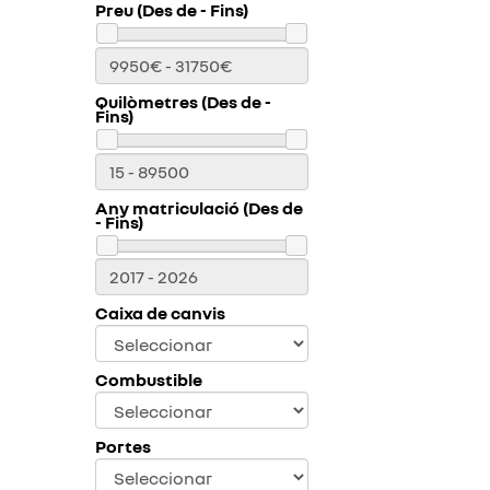
Preu (Des de - Fins)
Quilòmetres (Des de -
Fins)
Any matriculació (Des de
- Fins)
Caixa de canvis
Combustible
Portes