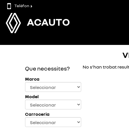
Telèfon
ACAUTO
V
No s'han trobat result
Que necessites?
Marca
Model
Carroceria