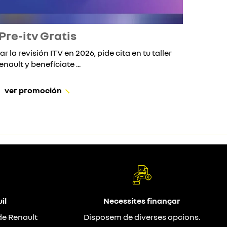
Pre-itv Gratis
ar la revisión ITV en 2026, pide cita en tu taller
Si 
enault y benefíciate ...
ver promoción
il
Necessites finançar
de Renault
Disposem de diverses opcions.