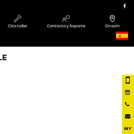
Cita taller
Contacto y Soporte
On som
LE