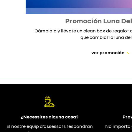
Promoción Luna De
Cámbiala y llévate un clean box de regalo
que cambiar la luna dela
ver promoción
¿Necessites alguna cosa?
Prov
El nostre equip d'assessors respondran
No importa 