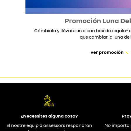
Promoción Luna De
Cámbiala y llévate un clean box de regalo
que cambiar la luna dela
ver promoción
¿Necessites alguna cosa?
Prov
El nostre equip d'assessors respondran
No importa 