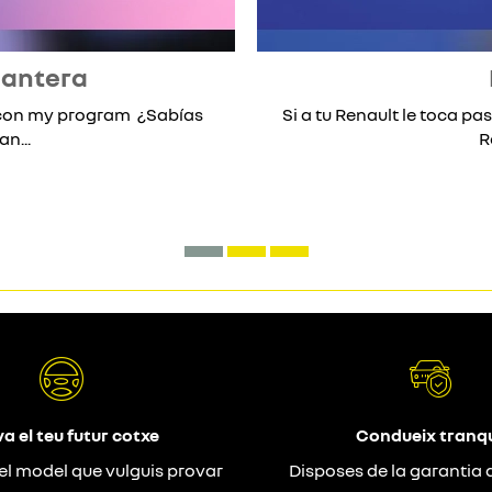
lantera
* con my program ¿Sabías
Si a tu Renault le toca pas
n...
R
a el teu futur cotxe
Condueix tranqu
el model que vulguis provar
Disposes de la garantia 