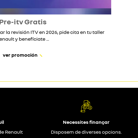
Pre-itv Gratis
ar la revisión ITV en 2026, pide cita en tu taller
Si 
enault y benefíciate ...
ver promoción
il
Necessites finançar
de Renault
Disposem de diverses opcions.