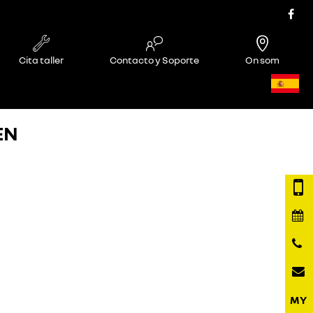
Cita taller
Contacto y Soporte
On som
EN