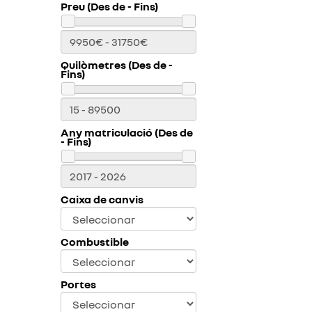
Preu (Des de - Fins)
Quilòmetres (Des de -
Fins)
Any matriculació (Des de
- Fins)
Caixa de canvis
Combustible
Portes