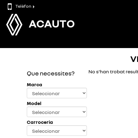
Telèfon
ACAUTO
V
No s'han trobat result
Que necessites?
Marca
Model
Carroceria