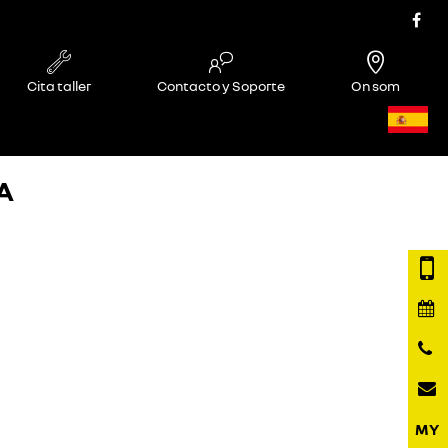
Cita taller
Contacto y Soporte
On som
A