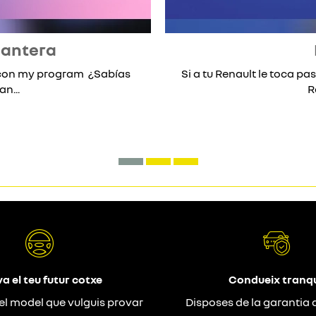
lantera
* con my program ¿Sabías
Si a tu Renault le toca pas
n...
R
a el teu futur cotxe
Condueix tranqu
el model que vulguis provar
Disposes de la garantia 