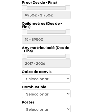
Preu (Des de - Fins)
Quilòmetres (Des de -
Fins)
Any matriculació (Des de
- Fins)
Caixa de canvis
Combustible
Portes