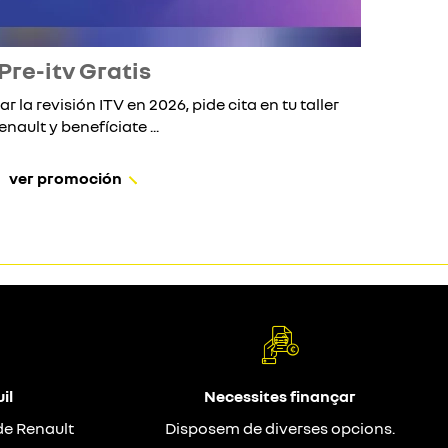
Pre-itv Gratis
ar la revisión ITV en 2026, pide cita en tu taller
Si 
enault y benefíciate ...
ver promoción
il
Necessites finançar
de Renault
Disposem de diverses opcions.