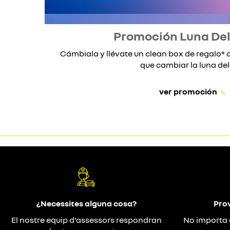
Promoción Luna De
Cámbiala y llévate un clean box de regalo
que cambiar la luna dela
ver promoción
¿Necessites alguna cosa?
Prov
El nostre equip d'assessors respondran
No importa 