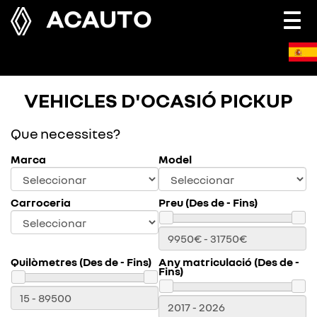
ACAUTO
Togg
navi
VEHICLES D'OCASIÓ PICKUP
Que necessites?
Marca
Model
Carroceria
Preu (Des de - Fins)
Quilòmetres (Des de - Fins)
Any matriculació (Des de -
Fins)