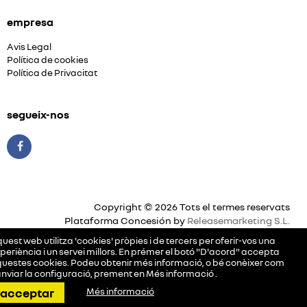
empresa
Avis Legal
Política de cookies
Política de Privacitat
segueix-nos
Copyright © 2026 Tots el termes reservats
Plataforma Concesión by
Releasemarketing S.L.
uest web utilitza 'cookies' pròpies i de tercers per oferir-vos una
periència i un servei millors. En prémer el botó "D'acord" accepta
uestes cookies. Podeu obtenir més informació, o bé conèixer com
nviar la configuració, prement en
Més informació
.
trucar
pedir cita
direcció
contactar
acceptar
Més informació