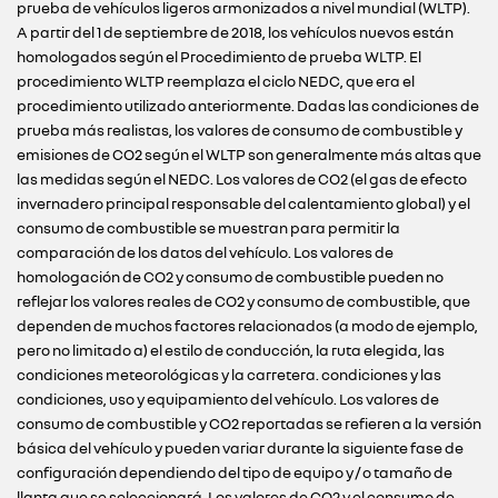
prueba de vehículos ligeros armonizados a nivel mundial (WLTP).
A partir del 1 de septiembre de 2018, los vehículos nuevos están
homologados según el Procedimiento de prueba WLTP. El
procedimiento WLTP reemplaza el ciclo NEDC, que era el
procedimiento utilizado anteriormente. Dadas las condiciones de
prueba más realistas, los valores de consumo de combustible y
emisiones de CO2 según el WLTP son generalmente más altas que
las medidas según el NEDC. Los valores de CO2 (el gas de efecto
invernadero principal responsable del calentamiento global) y el
consumo de combustible se muestran para permitir la
comparación de los datos del vehículo. Los valores de
homologación de CO2 y consumo de combustible pueden no
reflejar los valores reales de CO2 y consumo de combustible, que
dependen de muchos factores relacionados (a modo de ejemplo,
pero no limitado a) el estilo de conducción, la ruta elegida, las
condiciones meteorológicas y la carretera. condiciones y las
condiciones, uso y equipamiento del vehículo. Los valores de
consumo de combustible y CO2 reportadas se refieren a la versión
básica del vehículo y pueden variar durante la siguiente fase de
configuración dependiendo del tipo de equipo y / o tamaño de
llanta que se seleccionará. Los valores de CO2 y el consumo de