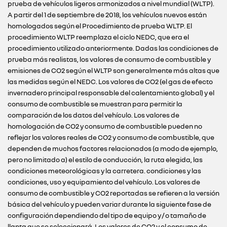
prueba de vehículos ligeros armonizados a nivel mundial (WLTP).
A partir del 1 de septiembre de 2018, los vehículos nuevos están
homologados según el Procedimiento de prueba WLTP. El
procedimiento WLTP reemplaza el ciclo NEDC, que era el
procedimiento utilizado anteriormente. Dadas las condiciones de
prueba más realistas, los valores de consumo de combustible y
emisiones de CO2 según el WLTP son generalmente más altas que
las medidas según el NEDC. Los valores de CO2 (el gas de efecto
invernadero principal responsable del calentamiento global) y el
consumo de combustible se muestran para permitir la
comparación de los datos del vehículo. Los valores de
homologación de CO2 y consumo de combustible pueden no
reflejar los valores reales de CO2 y consumo de combustible, que
dependen de muchos factores relacionados (a modo de ejemplo,
pero no limitado a) el estilo de conducción, la ruta elegida, las
condiciones meteorológicas y la carretera. condiciones y las
condiciones, uso y equipamiento del vehículo. Los valores de
consumo de combustible y CO2 reportadas se refieren a la versión
básica del vehículo y pueden variar durante la siguiente fase de
configuración dependiendo del tipo de equipo y / o tamaño de
llanta que se seleccionará. Los valores de CO2 y el consumo de