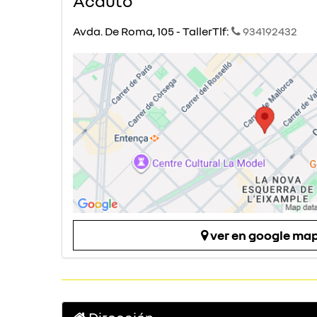
Acauto
Avda. De Roma, 105 - TallerTlf:
934192432
ver en google ma