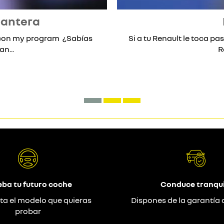
lantera
* con my program ¿Sabías
Si a tu Renault le toca pas
n...
R
eba tu futuro coche
Conduce tranqui
ta el modelo que quieras
Dispones de la garantía 
probar