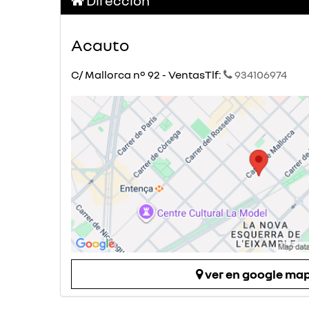
Dirección
Acauto
C/ Mallorca nº 92 - VentasTlf:
934106974
ver en google ma