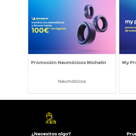
Promoción Neumáticos Michelin
My P
Neumáticos
¿Necesitas algo?
Pru