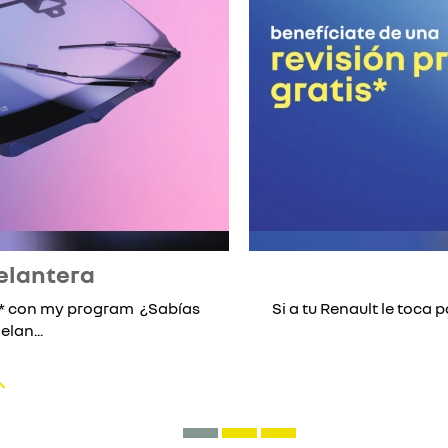
elantera
lo* con my program ¿Sabías
Si a tu Renault le toca p
lan...