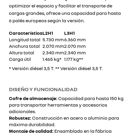
optimizar el espacio y facilitar el transporte de
cargas grandes, ofrece una capacidad para hasta
6 palés europeos según la versión.
Característica
L2H1
L3H1
Longitud total
5.730 mm
6.360 mm
Anchura total
2.070 mm
2.070 mm
Altura total
2.340 mm
2.340 mm
Carga útil
1.465 kg*
1.177 kg**
* Versión diésel 3,5 T. ** Versión diésel 3,5 T.
DISEÑO Y FUNCIONALIDAD
Cofre de almacenaje:
Capacidad para hasta 150 kg
para transportar herramientas y accesorios
adicionales.
Robustez:
Construcción en acero o aluminio para
máxima durabilidad.
Montaje de calidad:
Ensamblado en la fábrica