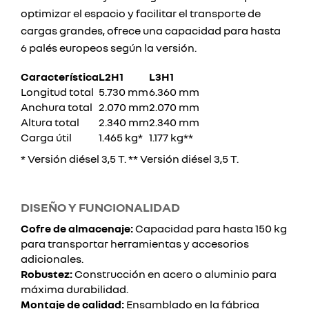
optimizar el espacio y facilitar el transporte de
cargas grandes, ofrece una capacidad para hasta
6 palés europeos según la versión.
Característica
L2H1
L3H1
Longitud total
5.730 mm
6.360 mm
Anchura total
2.070 mm
2.070 mm
Altura total
2.340 mm
2.340 mm
Carga útil
1.465 kg*
1.177 kg**
* Versión diésel 3,5 T. ** Versión diésel 3,5 T.
DISEÑO Y FUNCIONALIDAD
Cofre de almacenaje:
Capacidad para hasta 150 kg
para transportar herramientas y accesorios
adicionales.
Robustez:
Construcción en acero o aluminio para
máxima durabilidad.
Montaje de calidad:
Ensamblado en la fábrica