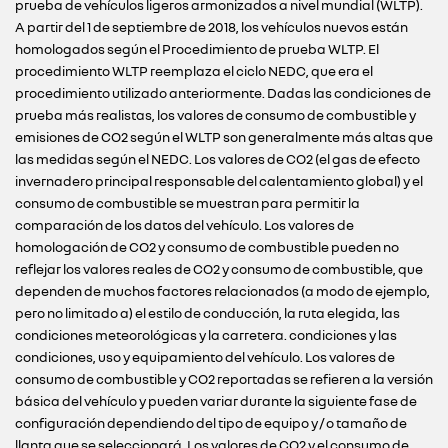
prueba de vehículos ligeros armonizados a nivel mundial (WLTP).
A partir del 1 de septiembre de 2018, los vehículos nuevos están
homologados según el Procedimiento de prueba WLTP. El
procedimiento WLTP reemplaza el ciclo NEDC, que era el
procedimiento utilizado anteriormente. Dadas las condiciones de
prueba más realistas, los valores de consumo de combustible y
emisiones de CO2 según el WLTP son generalmente más altas que
las medidas según el NEDC. Los valores de CO2 (el gas de efecto
invernadero principal responsable del calentamiento global) y el
consumo de combustible se muestran para permitir la
comparación de los datos del vehículo. Los valores de
homologación de CO2 y consumo de combustible pueden no
reflejar los valores reales de CO2 y consumo de combustible, que
dependen de muchos factores relacionados (a modo de ejemplo,
pero no limitado a) el estilo de conducción, la ruta elegida, las
condiciones meteorológicas y la carretera. condiciones y las
condiciones, uso y equipamiento del vehículo. Los valores de
consumo de combustible y CO2 reportadas se refieren a la versión
básica del vehículo y pueden variar durante la siguiente fase de
configuración dependiendo del tipo de equipo y / o tamaño de
llanta que se seleccionará. Los valores de CO2 y el consumo de