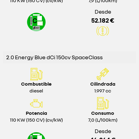
110 KW (150 CV) (cv/kW)
7,9 (L/100km)
Desde
52.182 €
2.0 Energy Blue dCi 150cv SpaceClass
Combustible
Cilindrada
diesel
1.997 cc
Potencia
Consumo
110 KW (150 CV) (cv/kW)
7,0 (L/100km)
Desde