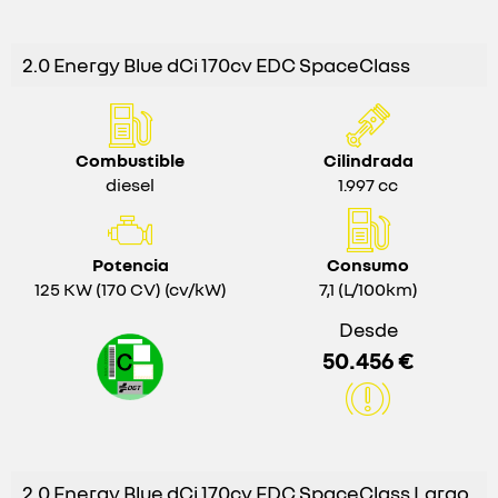
2.0 Energy Blue dCi 170cv EDC SpaceClass
Combustible
Cilindrada
diesel
1.997 cc
Potencia
Consumo
125 KW (170 CV) (cv/kW)
7,1 (L/100km)
Desde
50.456 €
2.0 Energy Blue dCi 170cv EDC SpaceClass Largo