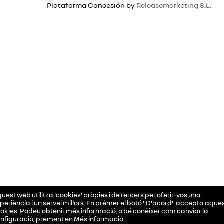
Plataforma Concesión by
Releasemarketing S.L.
uest web utilitza 'cookies' pròpies i de tercers per oferir-vos una
periència i un servei millors. En prémer el botó "D'acord" accepta aque
okies. Podeu obtenir més informació, o bé conèixer com canviar la
nfiguració, prement en
Més informació
.