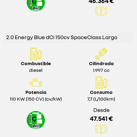
46.364 €
2.0 Energy Blue dCi 150cv SpaceClass Largo
Combustible
Cilindrada
diesel
1.997 cc
Potencia
Consumo
110 KW (150 CV) (cv/kW)
7,7 (L/100km)
Desde
47.541 €