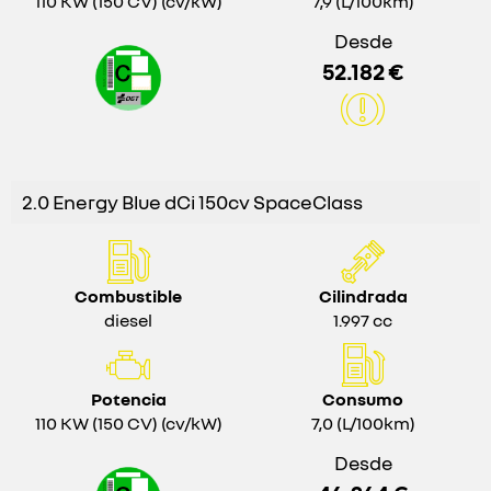
110 KW (150 CV) (cv/kW)
7,9 (L/100km)
Desde
52.182 €
2.0 Energy Blue dCi 150cv SpaceClass
Combustible
Cilindrada
diesel
1.997 cc
Potencia
Consumo
110 KW (150 CV) (cv/kW)
7,0 (L/100km)
Desde