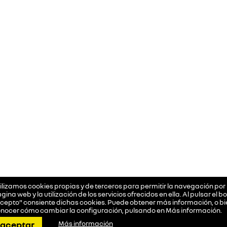
ilizamos cookies propias y de terceros para permitir la navegación por 
gina web y la utilización de los servicios ofrecidos en ella. Al pulsar el b
cepto" consiente dichas cookies. Puede obtener más información, o bi
nocer cómo cambiar la configuración, pulsando en
Más información
.
llamar
pedir cita
dirección
contactar
aceptar
Más información