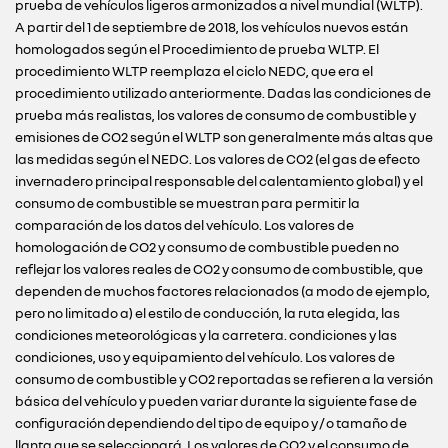
prueba de vehículos ligeros armonizados a nivel mundial (WLTP).
A partir del 1 de septiembre de 2018, los vehículos nuevos están
homologados según el Procedimiento de prueba WLTP. El
procedimiento WLTP reemplaza el ciclo NEDC, que era el
procedimiento utilizado anteriormente. Dadas las condiciones de
prueba más realistas, los valores de consumo de combustible y
emisiones de CO2 según el WLTP son generalmente más altas que
las medidas según el NEDC. Los valores de CO2 (el gas de efecto
invernadero principal responsable del calentamiento global) y el
consumo de combustible se muestran para permitir la
comparación de los datos del vehículo. Los valores de
homologación de CO2 y consumo de combustible pueden no
reflejar los valores reales de CO2 y consumo de combustible, que
dependen de muchos factores relacionados (a modo de ejemplo,
pero no limitado a) el estilo de conducción, la ruta elegida, las
condiciones meteorológicas y la carretera. condiciones y las
condiciones, uso y equipamiento del vehículo. Los valores de
consumo de combustible y CO2 reportadas se refieren a la versión
básica del vehículo y pueden variar durante la siguiente fase de
configuración dependiendo del tipo de equipo y / o tamaño de
llanta que se seleccionará. Los valores de CO2 y el consumo de