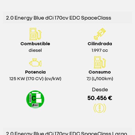
2.0 Energy Blue dCi 170cv EDC SpaceClass
Combustible
Cilindrada
diesel
1.997 cc
Potencia
Consumo
125 KW (170 CV) (cv/kW)
7,1 (L/100km)
Desde
50.456 €
2.0 Energy Blue dCi 170cv EDC SpaceClass Largo