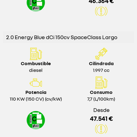
46.364 €
2.0 Energy Blue dCi 150cv SpaceClass Largo
Combustible
Cilindrada
diesel
1.997 cc
Potencia
Consumo
110 KW (150 CV) (cv/kW)
7,7 (L/100km)
Desde
47.541 €