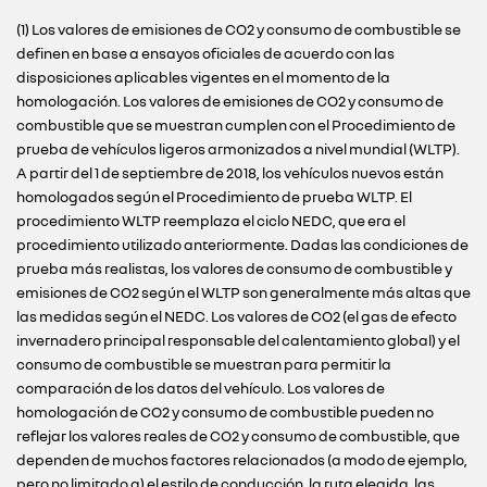
(1) Los valores de emisiones de CO2 y consumo de combustible se
definen en base a ensayos oficiales de acuerdo con las
disposiciones aplicables vigentes en el momento de la
homologación. Los valores de emisiones de CO2 y consumo de
combustible que se muestran cumplen con el Procedimiento de
prueba de vehículos ligeros armonizados a nivel mundial (WLTP).
A partir del 1 de septiembre de 2018, los vehículos nuevos están
homologados según el Procedimiento de prueba WLTP. El
procedimiento WLTP reemplaza el ciclo NEDC, que era el
procedimiento utilizado anteriormente. Dadas las condiciones de
prueba más realistas, los valores de consumo de combustible y
emisiones de CO2 según el WLTP son generalmente más altas que
las medidas según el NEDC. Los valores de CO2 (el gas de efecto
invernadero principal responsable del calentamiento global) y el
consumo de combustible se muestran para permitir la
comparación de los datos del vehículo. Los valores de
homologación de CO2 y consumo de combustible pueden no
reflejar los valores reales de CO2 y consumo de combustible, que
dependen de muchos factores relacionados (a modo de ejemplo,
pero no limitado a) el estilo de conducción, la ruta elegida, las