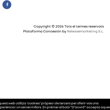
Copyright © 2026 Tots el termes reservats
Plataforma Concesión by
Releasemarketing S.L.
uest web utilitza 'cookies' pròpies i de tercers per oferir-vos una
periència i un servei millors. En prémer el botó "D'acord" accepta aque