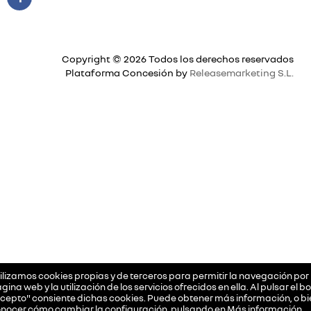
Copyright © 2026 Todos los derechos reservados
Plataforma Concesión by
Releasemarketing S.L.
ilizamos cookies propias y de terceros para permitir la navegación por 
gina web y la utilización de los servicios ofrecidos en ella. Al pulsar el b
cepto" consiente dichas cookies. Puede obtener más información, o bi
nocer cómo cambiar la configuración, pulsando en
Más información
.