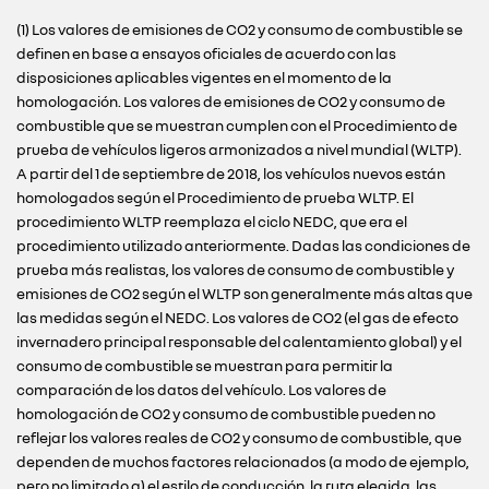
(1) Los valores de emisiones de CO2 y consumo de combustible se
definen en base a ensayos oficiales de acuerdo con las
disposiciones aplicables vigentes en el momento de la
homologación. Los valores de emisiones de CO2 y consumo de
combustible que se muestran cumplen con el Procedimiento de
prueba de vehículos ligeros armonizados a nivel mundial (WLTP).
A partir del 1 de septiembre de 2018, los vehículos nuevos están
homologados según el Procedimiento de prueba WLTP. El
procedimiento WLTP reemplaza el ciclo NEDC, que era el
procedimiento utilizado anteriormente. Dadas las condiciones de
prueba más realistas, los valores de consumo de combustible y
emisiones de CO2 según el WLTP son generalmente más altas que
las medidas según el NEDC. Los valores de CO2 (el gas de efecto
invernadero principal responsable del calentamiento global) y el
consumo de combustible se muestran para permitir la
comparación de los datos del vehículo. Los valores de
homologación de CO2 y consumo de combustible pueden no
reflejar los valores reales de CO2 y consumo de combustible, que
dependen de muchos factores relacionados (a modo de ejemplo,
pero no limitado a) el estilo de conducción, la ruta elegida, las