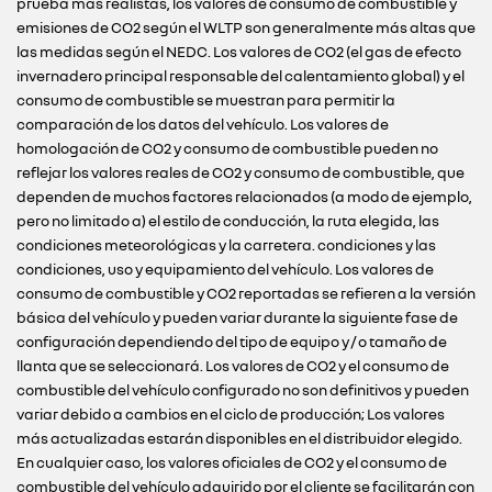
prueba más realistas, los valores de consumo de combustible y
emisiones de CO2 según el WLTP son generalmente más altas que
las medidas según el NEDC. Los valores de CO2 (el gas de efecto
invernadero principal responsable del calentamiento global) y el
consumo de combustible se muestran para permitir la
comparación de los datos del vehículo. Los valores de
homologación de CO2 y consumo de combustible pueden no
reflejar los valores reales de CO2 y consumo de combustible, que
dependen de muchos factores relacionados (a modo de ejemplo,
pero no limitado a) el estilo de conducción, la ruta elegida, las
condiciones meteorológicas y la carretera. condiciones y las
condiciones, uso y equipamiento del vehículo. Los valores de
consumo de combustible y CO2 reportadas se refieren a la versión
básica del vehículo y pueden variar durante la siguiente fase de
configuración dependiendo del tipo de equipo y / o tamaño de
llanta que se seleccionará. Los valores de CO2 y el consumo de
combustible del vehículo configurado no son definitivos y pueden
variar debido a cambios en el ciclo de producción; Los valores
más actualizadas estarán disponibles en el distribuidor elegido.
En cualquier caso, los valores oficiales de CO2 y el consumo de
combustible del vehículo adquirido por el cliente se facilitarán con