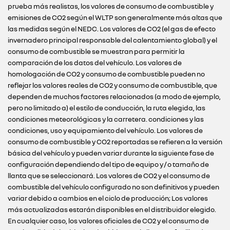
prueba más realistas, los valores de consumo de combustible y
emisiones de CO2 según el WLTP son generalmente más altas que
las medidas según el NEDC. Los valores de CO2 (el gas de efecto
invernadero principal responsable del calentamiento global) y el
consumo de combustible se muestran para permitir la
comparación de los datos del vehículo. Los valores de
homologación de CO2 y consumo de combustible pueden no
reflejar los valores reales de CO2 y consumo de combustible, que
dependen de muchos factores relacionados (a modo de ejemplo,
pero no limitado a) el estilo de conducción, la ruta elegida, las
condiciones meteorológicas y la carretera. condiciones y las
condiciones, uso y equipamiento del vehículo. Los valores de
consumo de combustible y CO2 reportadas se refieren a la versión
básica del vehículo y pueden variar durante la siguiente fase de
configuración dependiendo del tipo de equipo y / o tamaño de
llanta que se seleccionará. Los valores de CO2 y el consumo de
combustible del vehículo configurado no son definitivos y pueden
variar debido a cambios en el ciclo de producción; Los valores
más actualizadas estarán disponibles en el distribuidor elegido.
En cualquier caso, los valores oficiales de CO2 y el consumo de