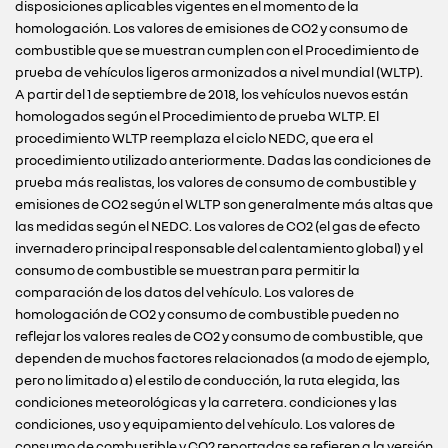
disposiciones aplicables vigentes en el momento de la
homologación. Los valores de emisiones de CO2 y consumo de
combustible que se muestran cumplen con el Procedimiento de
prueba de vehículos ligeros armonizados a nivel mundial (WLTP).
A partir del 1 de septiembre de 2018, los vehículos nuevos están
homologados según el Procedimiento de prueba WLTP. El
procedimiento WLTP reemplaza el ciclo NEDC, que era el
procedimiento utilizado anteriormente. Dadas las condiciones de
prueba más realistas, los valores de consumo de combustible y
emisiones de CO2 según el WLTP son generalmente más altas que
las medidas según el NEDC. Los valores de CO2 (el gas de efecto
invernadero principal responsable del calentamiento global) y el
consumo de combustible se muestran para permitir la
comparación de los datos del vehículo. Los valores de
homologación de CO2 y consumo de combustible pueden no
reflejar los valores reales de CO2 y consumo de combustible, que
dependen de muchos factores relacionados (a modo de ejemplo,
pero no limitado a) el estilo de conducción, la ruta elegida, las
condiciones meteorológicas y la carretera. condiciones y las
condiciones, uso y equipamiento del vehículo. Los valores de
consumo de combustible y CO2 reportadas se refieren a la versión