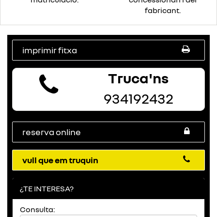
fabricant.
imprimir fitxa
Truca'ns
934192432
reserva online
vull que em truquin
¿TE INTERESA?
Consulta: