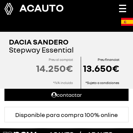
ACAUTO
Togg
navi
DACIA SANDERO
Stepway Essential
Preu al comptat
Preu financiat
14.250€
13.650€
*IVA incluido
*Sujeto a condiciones
contactar
Disponible para compra 100% online