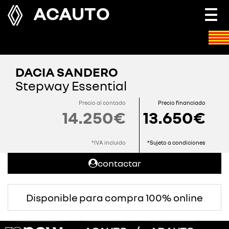
ACAUTO
Togg
navi
DACIA SANDERO
Stepway Essential
Precio al contado
Precio financiado
14.250€
13.650€
*IVA incluido
*Sujeto a condiciones
contactar
Disponible para compra 100% online