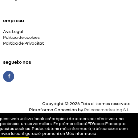
empresa
Avis Legal
Política de cookies
Política de Privacitat
segueix-nos
Copyright © 2026 Tots el termes reservats
Plataforma Concesión by
Releasemarketing S.L.
uest web utilitza 'cookies' pròpies i de tercers per oferir-vos una
periència i un servei millors. En prémer el botó "D'acord" accepta
uestes cookies. Podeu obtenir més informació, o bé conèixer com
nviar la configuració, prement en
Més informació
.