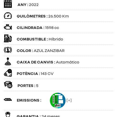
ANY :
2022
QUILÒMETRES :
26.500 Km
CILINDRADA :
1598 cc
COMBUSTIBLE :
Híbrido
COLOR :
AZUL ZANZIBAR
CAIXA DE CANVIS :
Automático
POTÈNCIA :
143 CV
PORTES :
5
EMISSIONS :
[+]
GARANTIA :
24 meses