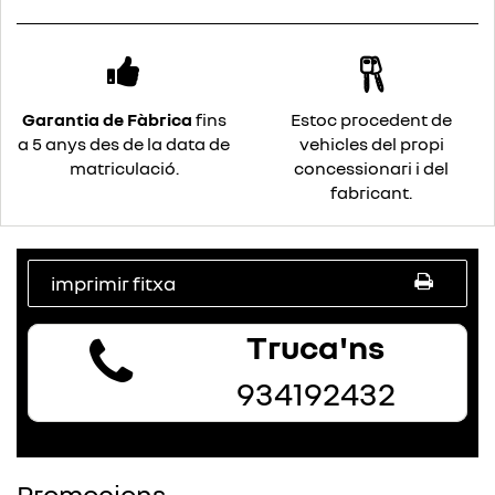
Garantia de Fàbrica
fins
Estoc procedent de
a 5 anys des de la data de
vehicles del propi
matriculació.
concessionari i del
fabricant.
imprimir fitxa
Truca'ns
934192432
Promocions