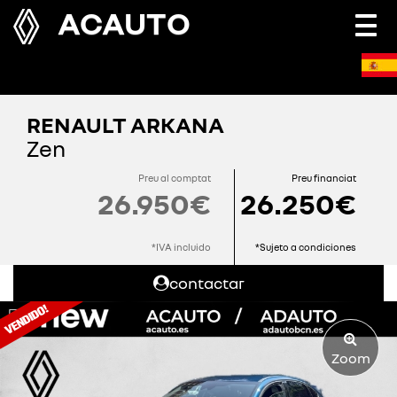
ACAUTO
Togg
navi
RENAULT ARKANA
Zen
Preu al comptat
Preu financiat
26.950€
26.250€
*IVA incluido
*Sujeto a condiciones
contactar
Zoom