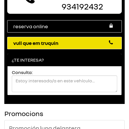
934192432
reserva online
vull que em truquin
¿TE INTERESA?
Consulta:
Promocions
Promoción luna delantera