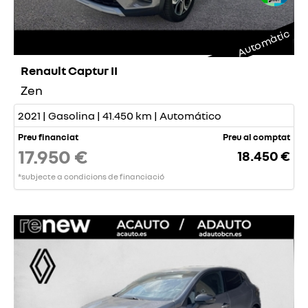
Automàtic
Renault Captur II
Zen
2021 | Gasolina | 41.450 km | Automático
Preu financiat
Preu al comptat
17.950 €
18.450 €
*subjecte a condicions de financiació