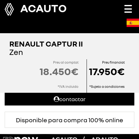
ACAUTO
Togg
navi
RENAULT CAPTUR II
Zen
Preu al comptat
Preu financiat
18.450€
17.950€
*IVA incluido
*Sujeto a condiciones
contactar
Disponible para compra 100% online