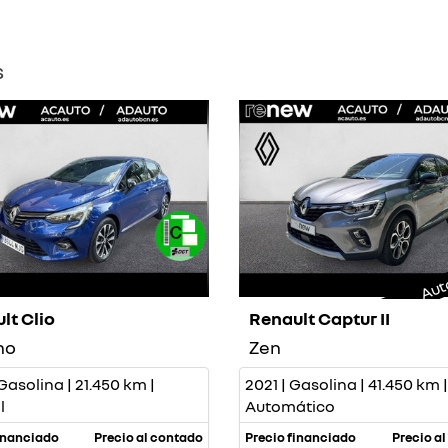
s
Aut
lt Clio
Renault Captur II
no
Zen
Gasolina | 21.450 km |
2021 | Gasolina | 41.450 km |
l
Automático
inanciado
Precio al contado
Precio financiado
Precio a