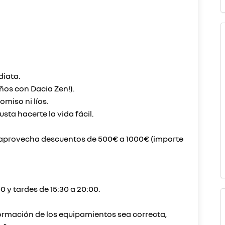
diata.
ños con Dacia Zen!).
miso ni líos.
ta hacerte la vida fácil.
y aprovecha descuentos de 500€ a 1000€ (importe
0 y tardes de 15:30 a 20:00.
ormación de los equipamientos sea correcta,