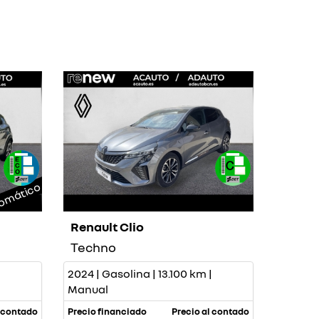
omático
Renault Clio
Techno
2024 | Gasolina | 13.100 km |
Manual
l contado
Precio financiado
Precio al contado