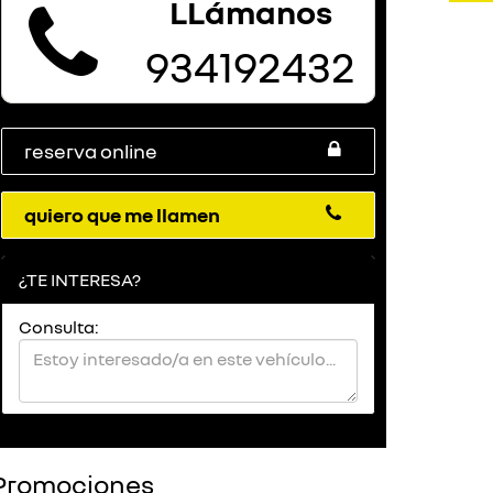
LLámanos
934192432
reserva online
quiero que me llamen
¿TE INTERESA?
Consulta:
Promociones