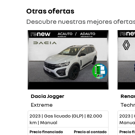
Otras ofertas
Descubre nuestras mejores oferta
Dacia Jogger
Renau
Extreme
Tech
2023 | Gas licuado (GLP) | 82.000
2023 | 
km | Manual
Manua
Precio financiado
Precio al contado
Precio f