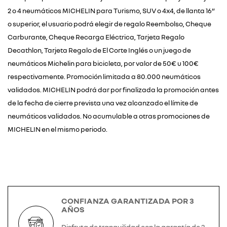
2 o 4 neumáticos MICHELIN para Turismo, SUV o 4x4, de llanta 16”
o superior, el usuario podrá elegir de regalo Reembolso, Cheque
Carburante, Cheque Recarga Eléctrica, Tarjeta Regalo
Decathlon, Tarjeta Regalo de El Corte Inglés o un juego de
neumáticos Michelin para bicicleta, por valor de 50€ u 100€
respectivamente. Promoción limitada a 80.000 neumáticos
validados. MICHELIN podrá dar por finalizada la promoción antes
de la fecha de cierre prevista una vez alcanzado el límite de
neumáticos validados. No acumulable a otras promociones de
MICHELIN en el mismo periodo.
CONFIANZA GARANTIZADA POR 3
AÑOS
Disfruta de tranquilidad con la garantía de 3