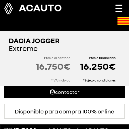
ACAUTO
Togg
navi
DACIA JOGGER
Extreme
Precio al contado
Precio financiado
16.750€
16.250€
*IVA incluido
*Sujeto a condiciones
contactar
Disponible para compra 100% online