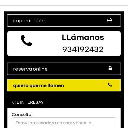
imprimir ficha
LLámanos
934192432
reserva online
quiero que me llamen
¿TE INTERESA?
Consulta: