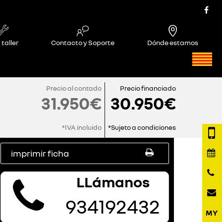
 taller
Contacto y Soporte
Dónde estamos
Precio al contado
Precio financiado
31.950€
30.950€
*IVA incluido
*Sujeto a condiciones
imprimir ficha
LLámanos
934192432