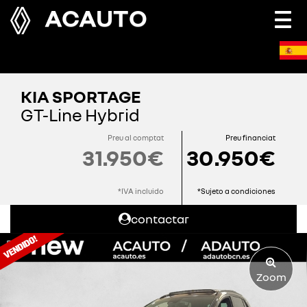
ACAUTO
Togg
navi
KIA SPORTAGE
GT-Line Hybrid
Preu al comptat
Preu financiat
31.950€
30.950€
*IVA incluido
*Sujeto a condiciones
contactar
Zoom