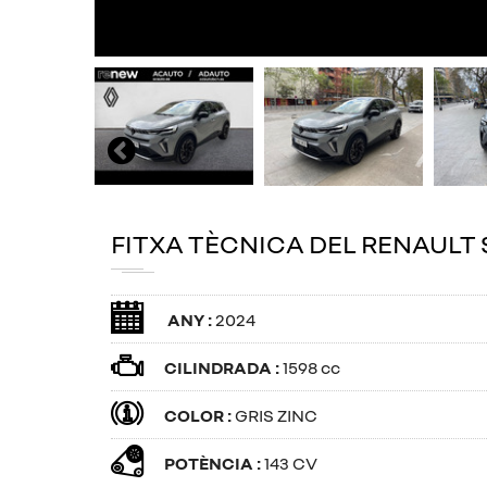
FITXA TÈCNICA DEL RENAULT
ANY :
2024
CILINDRADA :
1598 cc
COLOR :
GRIS ZINC
POTÈNCIA :
143 CV