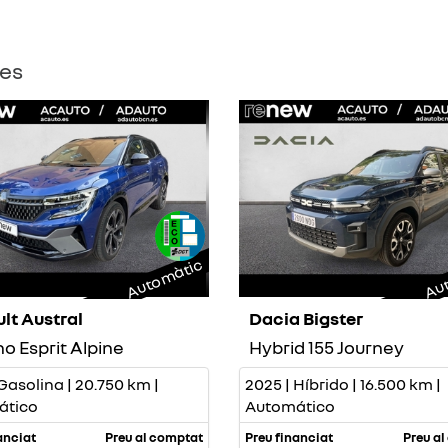
tes
Automàtic
Aut
lt Austral
Dacia Bigster
o Esprit Alpine
Hybrid 155 Journey
Gasolina | 20.750 km |
2025 | Híbrido | 16.500 km |
ático
Automático
anciat
Preu al comptat
Preu financiat
Preu a