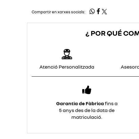
Compartir en xarxes socials:
¿ POR QUÉ CO
Atenció Personalitzada
Asesora
Garantia de Fàbrica
fins a
5 anys des de la data de
matriculació.