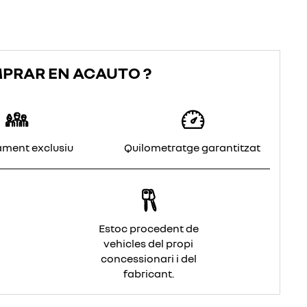
MPRAR EN ACAUTO ?
ment exclusiu
Quilometratge garantitzat
Estoc procedent de
vehicles del propi
concessionari i del
fabricant.