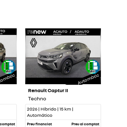
omàtic
Automàtic
Renault Captur II
Techno
2026 | Híbrido | 15 km |
Automático
l comptat
Preu financiat
Preu al comptat