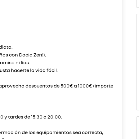
diata.
ños con Dacia Zen!).
miso ni líos.
ta hacerte la vida fácil.
y aprovecha descuentos de 500€ a 1000€ (importe
0 y tardes de 15:30 a 20:00.
ormación de los equipamientos sea correcta,