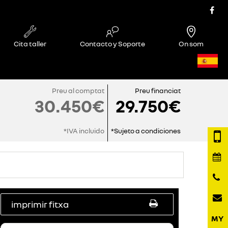
Cita taller
Contacto y Soporte
On som
Preu al comptat
Preu financiat
30.450€
29.750€
*IVA incluido
*Sujeto a condiciones
imprimir fitxa