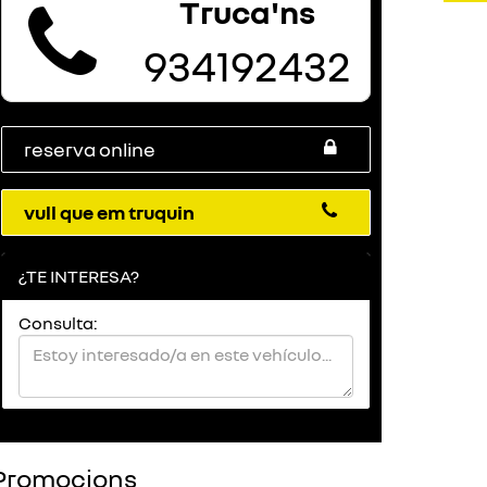
Truca'ns
934192432
reserva online
vull que em truquin
¿TE INTERESA?
Consulta:
Promocions