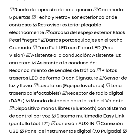
☑
Rueda de repuesto de emergencia
☑
Carrocería:
5 puertas
☑
Techo y Retrovisor exterior color de
contraste
☑
Retrovisor exterior plegable
eléctricamente
☑
carcasa del espejo exterior Black
Pearl "negro"
☑
Barras portaequipajes en el techo
Cromado
☑
Faro Full-LED con Firma LED (Pure
Vision)
☑
Asistente a la conducción: Asistente luz
carretera
☑
Asistente a la conducción:
Reconocimiento de señales de tráfico
☑
Pilotos
traseros LED, de forma C con Signature
☑
Sensor de
luz y lluvia
☑
Lavafaros (Equipo lavafaros)
☑
Luna
trasera calefactable(s)
☑
Receptor de radio digital
(DAB+)
☑
Mando distancia para la radio el Volante
☑
Dispositivo manos libres (Bluetooth) con Sistema
de control por voz
☑
Sistema multimedia Easy Link
(pantalla táctil 7")
☑
conexión AUX-IN
☑
Conexión
USB
☑
Panel de instrumentos digital (7,0 Pulgada)
☑