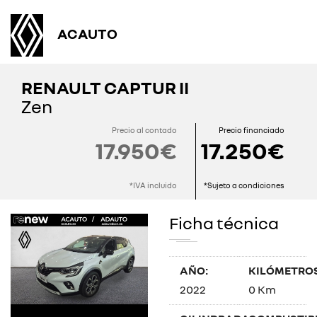
ACAUTO
RENAULT CAPTUR II
Zen
Precio al contado
Precio financiado
17.950€
17.250€
*IVA incluido
*Sujeto a condiciones
Ficha técnica
AÑO:
KILÓMETROS
2022
0 Km