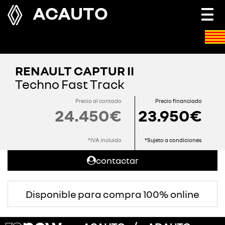
ACAUTO
Togg
navi
RENAULT CAPTUR II
Techno Fast Track
Precio al contado
Precio financiado
24.450€
23.950€
*IVA incluido
*Sujeto a condiciones
contactar
Disponible para compra 100% online