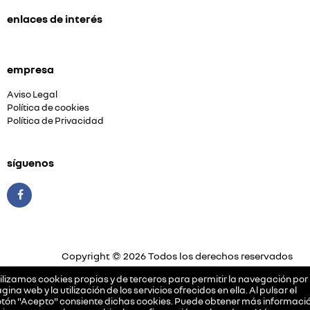
enlaces de interés
empresa
Aviso Legal
Política de cookies
Política de Privacidad
síguenos
Copyright © 2026 Todos los derechos reservados
Plataforma Concesión by
Releasemarketing S.L.
ilizamos cookies propias y de terceros para permitir la navegación por 
gina web y la utilización de los servicios ofrecidos en ella. Al pulsar el
tón "Acepto" consiente dichas cookies. Puede obtener más informació