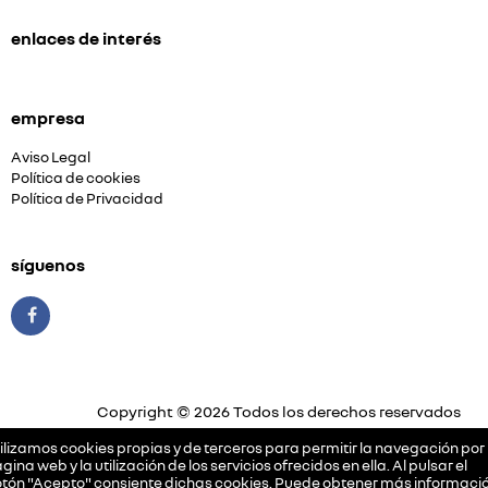
enlaces de interés
empresa
Aviso Legal
Política de cookies
Política de Privacidad
síguenos
Copyright © 2026 Todos los derechos reservados
Plataforma Concesión by
Releasemarketing S.L.
ilizamos cookies propias y de terceros para permitir la navegación por 
gina web y la utilización de los servicios ofrecidos en ella. Al pulsar el
tón "Acepto" consiente dichas cookies. Puede obtener más informació